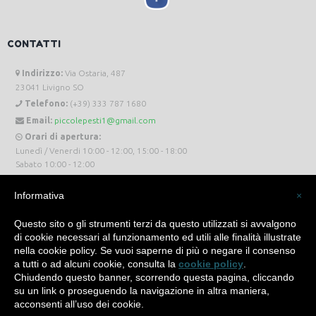
CONTATTI
Indirizzo:
Via Ostaria, 487
23041 Livigno SO
Telefono:
(+39) 333 787 1680
Email:
piccolepesti1@gmail.com
Orari di apertura:
Lunedì / Venerdi 10:00 - 12:00, 15:00 - 18:00
Sabato 10:00 - 12:00
Informativa
×
Questo sito o gli strumenti terzi da questo utilizzati si avvalgono
di cookie necessari al funzionamento ed utili alle finalità illustrate
Piccole Pesti Livigno © 2024 Tutti i diritti riservati. -
Privacy Policy
-
Cookie Policy
nella cookie policy. Se vuoi saperne di più o negare il consenso
a tutti o ad alcuni cookie, consulta la
cookie policy
.
Made with
by
SìServices
Chiudendo questo banner, scorrendo questa pagina, cliccando
su un link o proseguendo la navigazione in altra maniera,
acconsenti all’uso dei cookie.