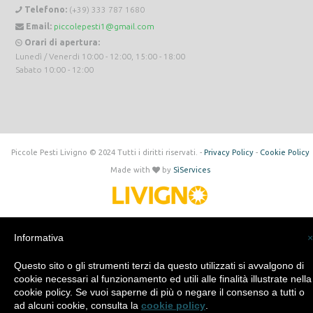
Telefono:
(+39) 333 787 1680
Email:
piccolepesti1@gmail.com
Orari di apertura:
Lunedì / Venerdi 10:00 - 12:00, 15:00 - 18:00
Sabato 10:00 - 12:00
Piccole Pesti Livigno © 2024 Tutti i diritti riservati. -
Privacy Policy
-
Cookie Policy
Made with
by
SìServices
Informativa
×
Questo sito o gli strumenti terzi da questo utilizzati si avvalgono di
cookie necessari al funzionamento ed utili alle finalità illustrate nella
cookie policy. Se vuoi saperne di più o negare il consenso a tutti o
ad alcuni cookie, consulta la
cookie policy
.