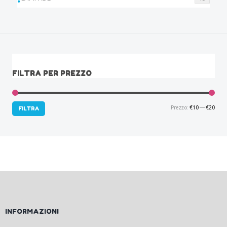
FILTRA PER PREZZO
Prez
Prez
Prezzo:
€10
—
€20
FILTRA
Min
Max
INFORMAZIONI