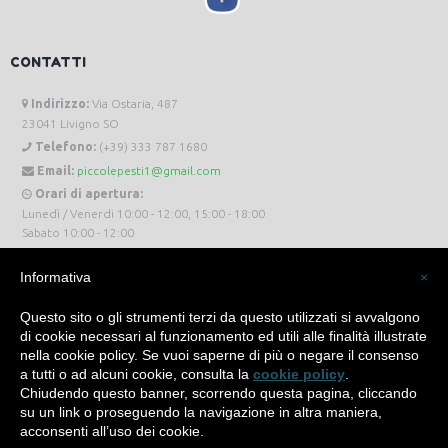
CONTATTI
Indirizzo:
Via Ostaria, 487
23041 Livigno SO
Telefono:
(+39) 333 787 1680
Email:
piccolepesti1@gmail.com
Orari di apertura:
Lunedì / Venerdi 10:00 - 12:00, 15:00 - 18:00
Sabato 10:00 - 12:00
Informativa
×
Questo sito o gli strumenti terzi da questo utilizzati si avvalgono
di cookie necessari al funzionamento ed utili alle finalità illustrate
Piccole Pesti Livigno © 2024 Tutti i diritti riservati. -
Privacy Policy
-
Cookie Policy
nella cookie policy. Se vuoi saperne di più o negare il consenso
a tutti o ad alcuni cookie, consulta la
cookie policy
.
Made with
by
SìServices
Chiudendo questo banner, scorrendo questa pagina, cliccando
su un link o proseguendo la navigazione in altra maniera,
acconsenti all’uso dei cookie.