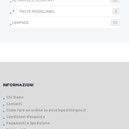
PASTE MODELLABILI
2
LAMPADE
13
INFORMAZIONI
Chi Siamo
Contatti
Come fare un ordine su piccolepestilivigno.it
Condizioni d’acquisto
Pagamenti e Spedizione