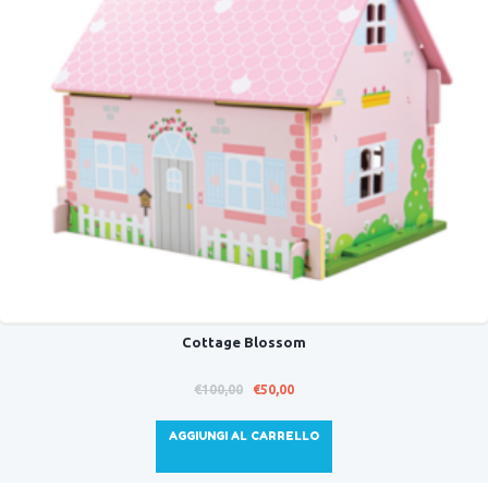
Cottage Blossom
Il
Il
€
100,00
€
50,00
prezzo
prezzo
originale
attuale
AGGIUNGI AL CARRELLO
era:
è:
€100,00.
€50,00.