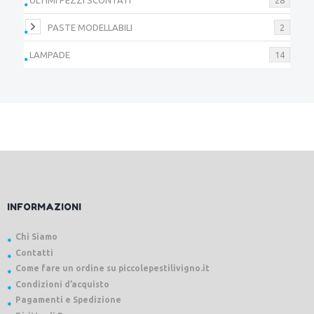
PASTE MODELLABILI
2
LAMPADE
14
INFORMAZIONI
Chi Siamo
Contatti
Come fare un ordine su piccolepestilivigno.it
Condizioni d’acquisto
Pagamenti e Spedizione