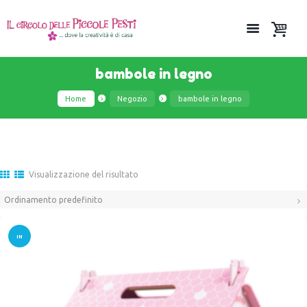
bambole in legno
Home
Negozio
bambole in legno
Visualizzazione del risultato
IN
OFFER
TA!