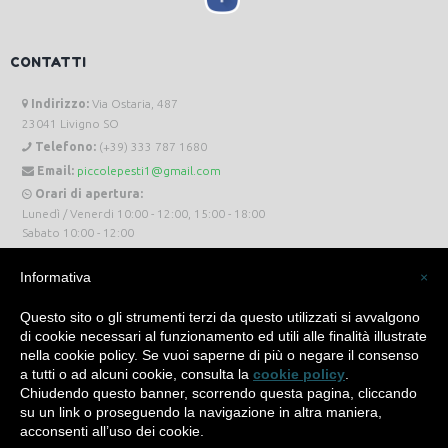
CONTATTI
Indirizzo:
Via Ostaria, 487
23041 Livigno SO
Telefono:
(+39) 333 787 1680
Email:
piccolepesti1@gmail.com
Orari di apertura:
Lunedì / Venerdi 10:00 - 12:00, 15:00 - 18:00
Sabato 10:00 - 12:00
Informativa
×
Questo sito o gli strumenti terzi da questo utilizzati si avvalgono
di cookie necessari al funzionamento ed utili alle finalità illustrate
Piccole Pesti Livigno © 2024 Tutti i diritti riservati. -
Privacy Policy
-
Cookie Policy
nella cookie policy. Se vuoi saperne di più o negare il consenso
a tutti o ad alcuni cookie, consulta la
cookie policy
.
Made with
by
SìServices
Chiudendo questo banner, scorrendo questa pagina, cliccando
su un link o proseguendo la navigazione in altra maniera,
acconsenti all’uso dei cookie.