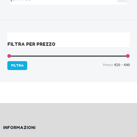
FILTRA PER PREZZO
Prez
Prez
Prezzo:
€20
—
€40
FILTRA
Min
Max
INFORMAZIONI