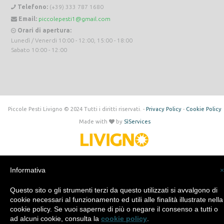
Telefono:
(+39) 333 787 1680
Email:
piccolepesti1@gmail.com
Orari di apertura:
Lunedì / Venerdi 10:00 - 12:00, 15:00 - 18:00
Sabato 10:00 - 12:00
Piccole Pesti Livigno © 2024 Tutti i diritti riservati. -
Privacy Policy
-
Cookie Policy
Made with
by
SìServices
Informativa
×
Questo sito o gli strumenti terzi da questo utilizzati si avvalgono di
cookie necessari al funzionamento ed utili alle finalità illustrate nella
cookie policy. Se vuoi saperne di più o negare il consenso a tutti o
ad alcuni cookie, consulta la
cookie policy
.