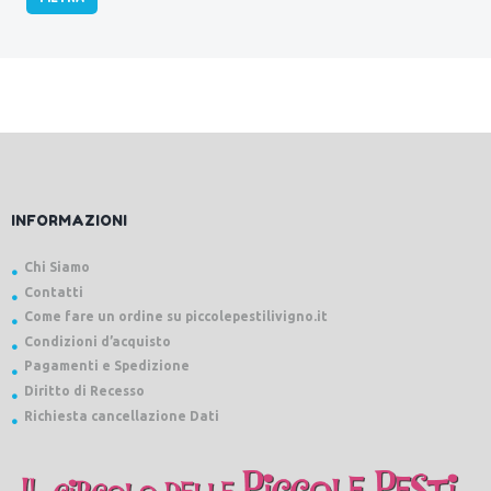
Min
Max
INFORMAZIONI
Chi Siamo
Contatti
Come fare un ordine su piccolepestilivigno.it
Condizioni d’acquisto
Pagamenti e Spedizione
Diritto di Recesso
Richiesta cancellazione Dati