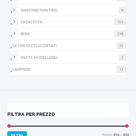
DIAMOND PAINTING
8
CREATIVITÀ
151
BEBÈ
138
ULTIMI PEZZI SCONTATI
25
PASTE MODELLABILI
2
LAMPADE
13
FILTRA PER PREZZO
Prez
Prez
Prezzo:
€10
—
€20
FILTRA