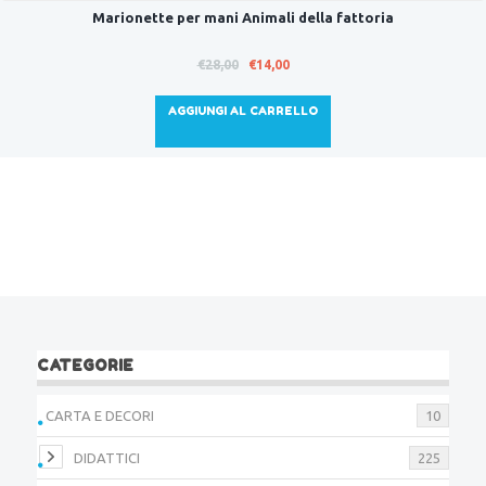
Marionette per mani Animali della fattoria
Il
Il
€
28,00
€
14,00
prezzo
prezzo
originale
attuale
AGGIUNGI AL CARRELLO
era:
è:
€28,00.
€14,00.
CATEGORIE
CARTA E DECORI
10
DIDATTICI
225