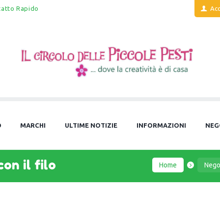
tatto Rapido
Acc
O
MARCHI
ULTIME NOTIZIE
INFORMAZIONI
NEG
on il filo
Home
Nego