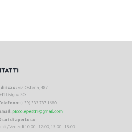
NTATTI
ndirizzo:
Via Ostaria, 487
41 Livigno SO
Telefono:
(+39) 333 787 1680
Email:
piccolepesti1@gmail.com
rari di apertura:
edì / Venerdi 10:00 - 12:00, 15:00 - 18:00