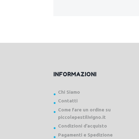
INFORMAZIONI
Chi Siamo
Contatti
Come fare un ordine su
piccolepestilivigno.it
Condizioni d’acquisto
Pagamenti e Spedizione