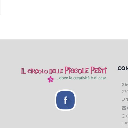
CO
I
230
O
Lun