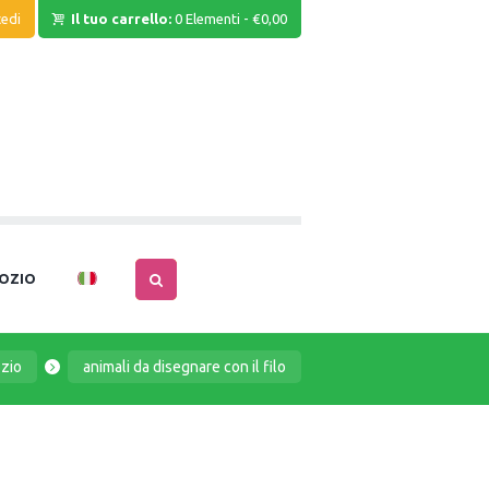
edi
Il tuo carrello:
0 Elementi
-
€0,00
OZIO
zio
animali da disegnare con il filo