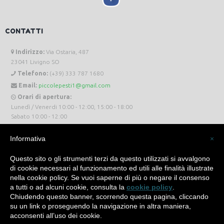
CONTATTI
Indirizzo:
Via Ostaria, 487
23041 Livigno SO
Telefono:
(+39) 333 787 1680
Email:
piccolepesti1@gmail.com
Orari di apertura:
Lunedì / Venerdi 10:00 - 12:00, 15:00 - 18:00
Sabato 10:00 - 12:00
Informativa
×
Questo sito o gli strumenti terzi da questo utilizzati si avvalgono
di cookie necessari al funzionamento ed utili alle finalità illustrate
Piccole Pesti Livigno © 2024 Tutti i diritti riservati. -
Privacy Policy
-
Cookie Policy
nella cookie policy. Se vuoi saperne di più o negare il consenso
a tutti o ad alcuni cookie, consulta la
cookie policy
.
Made with
by
SìServices
Chiudendo questo banner, scorrendo questa pagina, cliccando
su un link o proseguendo la navigazione in altra maniera,
acconsenti all’uso dei cookie.