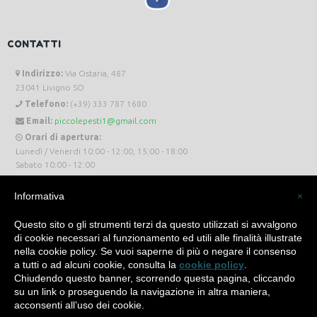
CONTATTI
Indirizzo:
Via Ostaria, 487
23041 Livigno SO
Telefono:
(+39) 333 787 1680
Email:
piccolepesti1@gmail.com
Orari di apertura:
Lunedì / Venerdi 10:00 - 12:00, 15:00 - 18:00
Sabato 10:00 - 12:00
Informativa
×
Questo sito o gli strumenti terzi da questo utilizzati si avvalgono
di cookie necessari al funzionamento ed utili alle finalità illustrate
Piccole Pesti Livigno © 2024 Tutti i diritti riservati. -
Privacy Policy
-
Cookie Policy
nella cookie policy. Se vuoi saperne di più o negare il consenso
a tutti o ad alcuni cookie, consulta la
cookie policy
.
Made with
by
SìServices
Chiudendo questo banner, scorrendo questa pagina, cliccando
su un link o proseguendo la navigazione in altra maniera,
acconsenti all’uso dei cookie.