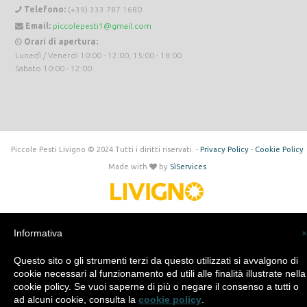
Telefono:
(+39) 333 787 1680
Email:
piccolepesti1@gmail.com
Orari di apertura:
Lunedì / Venerdi 10:00 - 12:00, 15:00 - 18:00
Sabato 10:00 - 12:00
Piccole Pesti Livigno © 2024 Tutti i diritti riservati. -
Privacy Policy
-
Cookie Policy
Made with
by
SìServices
Informativa
×
Questo sito o gli strumenti terzi da questo utilizzati si avvalgono di
cookie necessari al funzionamento ed utili alle finalità illustrate nella
cookie policy. Se vuoi saperne di più o negare il consenso a tutti o
ad alcuni cookie, consulta la
cookie policy
.