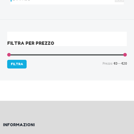
FILTRA PER PREZZO
Prez
Prez
Prezzo:
€0
—
€20
FILTRA
Min
Max
INFORMAZIONI