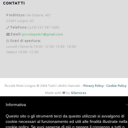
CONTATTI
Indirizzo:
Via Ostaria, 487
23041 Livigno SO
Telefono:
(+39) 333 787 1680
Email:
piccolepesti1@gmail.com
Orari di apertura:
Lunedì / Venerdi 10:00 - 12:00, 15:00 - 18:00
Sabato 10:00 - 12:00
Piccole Pesti Livigno © 2024 Tutti i diritti riservati. -
Privacy Policy
-
Cookie Policy
Made with
by
SìServices
Informativa
×
Questo sito o gli strumenti terzi da questo utilizzati si avvalgono di
cookie necessari al funzionamento ed utili alle finalità illustrate nella
cookie policy. Se vuoi saperne di più o negare il consenso a tutti o