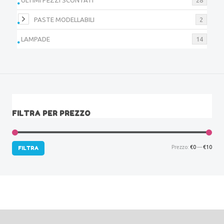
PASTE MODELLABILI
2
LAMPADE
14
FILTRA PER PREZZO
Prez
Prez
Prezzo:
€0
—
€10
FILTRA
Min
Max