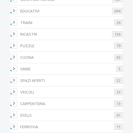
EDUCATIVI
694
TRAINI
26
INCASTRI
126
PUZZLE
79
CUCINA
63
VARIE
5
SPAZI APERTI
52
VEICOLI
33
CARPENTERIA
13
DOLLS
61
FERROVIA
11