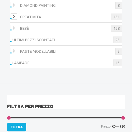
DIAMOND PAINTING
8
CREATIVITÀ
151
BEBÈ
138
ULTIMI PEZZI SCONTATI
25
PASTE MODELLABILI
2
LAMPADE
13
FILTRA PER PREZZO
Prez
Prez
Prezzo:
€0
—
€20
FILTRA