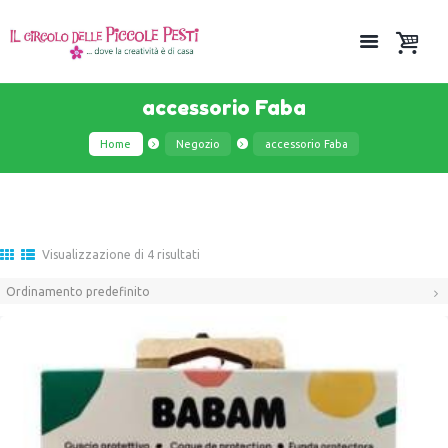
accessorio Faba
Home
Negozio
accessorio Faba
Visualizzazione di 4 risultati