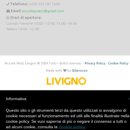
Telefono:
(+39) 333 787 1680
Email:
piccolepesti1@gmail.com
Orari di apertura:
Lunedì / Venerdi 10:00 - 12:00, 15:00 - 18:00
Sabato 10:00 - 12:00
Piccole Pesti Livigno © 2024 Tutti i diritti riservati. -
Privacy Policy
-
Cookie Policy
Made with
by
SìServices
Informativa
×
Questo sito o gli strumenti terzi da questo utilizzati si avvalgono di
cookie necessari al funzionamento ed utili alle finalità illustrate nella
cookie policy. Se vuoi saperne di più o negare il consenso a tutti o
ad alcuni cookie, consulta la
cookie policy
.