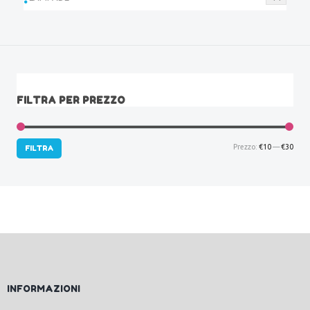
FILTRA PER PREZZO
Prez
Prez
Prezzo:
€10
—
€30
FILTRA
Min
Max
INFORMAZIONI