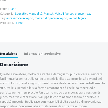
Esaurito
COD:
T0415
Categorie:
Educativi
,
Manualità
,
Playset
,
Veicoli
,
Veicoli e automezzi
Tag:
escavatore in legno
,
mezzo d'opera in legno
,
veicoli legno
Product ID:
8590
Descrizione
Informazioni aggiuntive
Descrizione
Questo escavatore, molto resistente e dettagliato, può caricare e svuotare
facilmente la benna utilizzando la maniglia disposta proprio sul davanti del
mezzo. I suoi grandi cingoli gommati sono ideali per scivolare perfettamente
su tutte le superfici e la sua forma arrotondata è facile da tenere ed è
perfetta per le mani piccole. Un ottimo modo per incoraggiare sessioni di
gioco creative e fantasiose. Sviluppa la coordinazione mano / occhio e le
capacità motorie. Realizzato con materiali di alta qualità e di provenienza
responsabile. Conforme alle attuali norme di sicurezza europee.