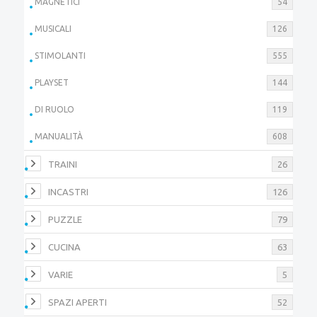
MAGNETICI
54
MUSICALI
126
STIMOLANTI
555
PLAYSET
144
DI RUOLO
119
MANUALITÀ
608
TRAINI
26
INCASTRI
126
PUZZLE
79
CUCINA
63
VARIE
5
SPAZI APERTI
52