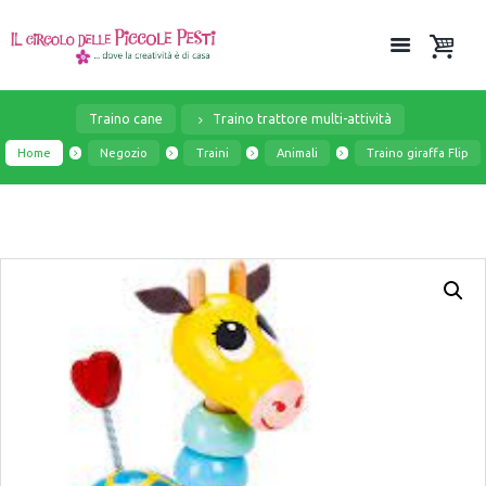
Traino cane
Traino trattore multi-attività
Home
Negozio
Traini
Animali
Traino giraffa Flip