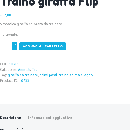
Traino giraffa Flip
€
37,00
Simpatica giraffa colorata da trainare
1 disponibili
Traino
AGGIUNGI AL CARRELLO
giraffa
Flip
quantità
COD:
1878S
Categorie:
Animali
,
Traini
Tag:
giraffa da trainare
,
primi passi
,
traino animale legno
Product ID:
10733
Descrizione
Informazioni aggiuntive