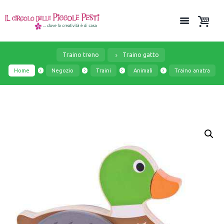
Traino treno
Traino gatto
Home
Negozio
Traini
Animali
Traino anatra