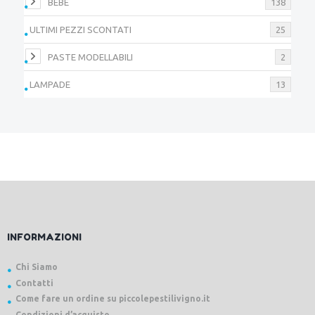
BEBÈ
138
ULTIMI PEZZI SCONTATI
25
PASTE MODELLABILI
2
LAMPADE
13
INFORMAZIONI
Chi Siamo
Contatti
Come fare un ordine su piccolepestilivigno.it
Condizioni d’acquisto