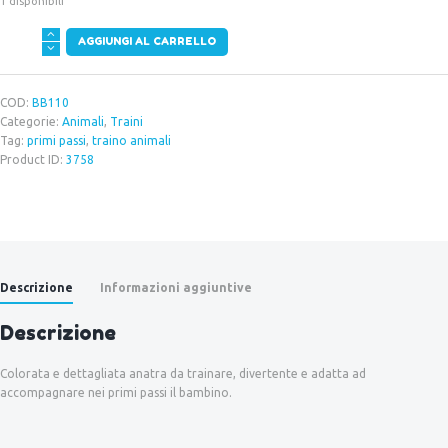
1 disponibili
Traino
AGGIUNGI AL CARRELLO
anatra
quantità
COD:
BB110
Categorie:
Animali
,
Traini
Tag:
primi passi
,
traino animali
Product ID:
3758
Descrizione
Informazioni aggiuntive
Descrizione
Colorata e dettagliata anatra da trainare, divertente e adatta ad
accompagnare nei primi passi il bambino.