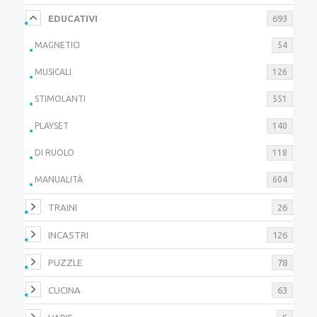
EDUCATIVI
693
MAGNETICI
54
MUSICALI
126
STIMOLANTI
551
PLAYSET
140
DI RUOLO
118
MANUALITÀ
604
TRAINI
26
INCASTRI
126
PUZZLE
78
CUCINA
63