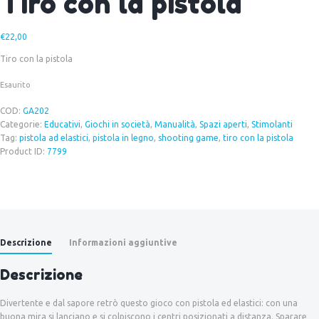
Tiro con la pistola
€
22,00
Tiro con la pistola
Esaurito
COD:
GA202
Categorie:
Educativi
,
Giochi in società
,
Manualità
,
Spazi aperti
,
Stimolanti
Tag:
pistola ad elastici
,
pistola in legno
,
shooting game
,
tiro con la pistola
Product ID:
7799
Descrizione
Informazioni aggiuntive
Descrizione
Divertente e dal sapore retrò questo gioco con pistola ed elastici: con una
buona mira si lanciano e si colpiscono i centri posizionati a distanza. Sparare