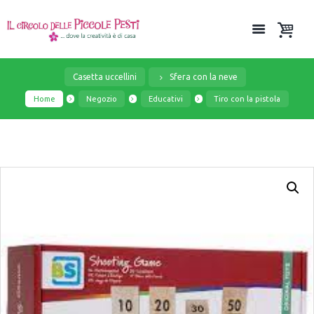
Casetta uccellini
Sfera con la neve
Home
Negozio
Educativi
Tiro con la pistola