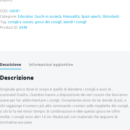
Esaurito
COD:
GA381
Categorie:
Educativi
,
Giochi in società
,
Manualità
,
Spazi aperti
,
Stimolanti
Tag:
conigli e cuscini
,
gioco dei conigli
,
stendi i conigli
Product ID:
6949
Descrizione
Informazioni aggiuntive
Descrizione
Originale gioco dove lo scopo è quello di stendere i conigli a suon di…
cuscinate! Esatto, i bambini hanno a disposizione dei veri cuscini che dovranno
usare per far addormentare i conigli. Ovviamente vince chi ne stende di più, o
chi raggiunge il numero più alto sommando i numeri sulle magliette dei conigli,
o chi lo fa nel minor tempo: di combinazioni e idee questo gioco ne offre
molte. I conigli sono altri 14 cm. Realizzati con materiali che seguono le
normative europee.