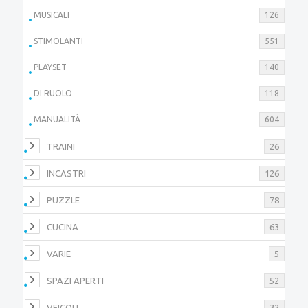
MUSICALI
126
STIMOLANTI
551
PLAYSET
140
DI RUOLO
118
MANUALITÀ
604
TRAINI
26
INCASTRI
126
PUZZLE
78
CUCINA
63
VARIE
5
SPAZI APERTI
52
VEICOLI
32