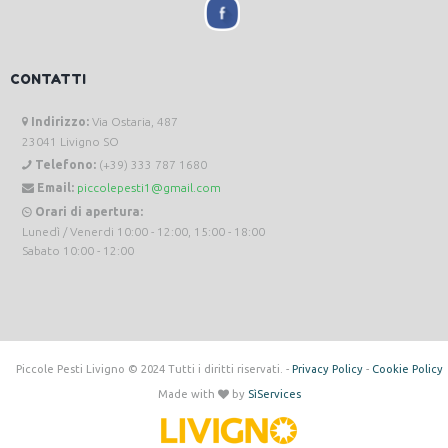
CONTATTI
Indirizzo:
Via Ostaria, 487
23041 Livigno SO
Telefono:
(+39) 333 787 1680
Email:
piccolepesti1@gmail.com
Orari di apertura:
Lunedì / Venerdi 10:00 - 12:00, 15:00 - 18:00
Sabato 10:00 - 12:00
Piccole Pesti Livigno © 2024 Tutti i diritti riservati. -
Privacy Policy
-
Cookie Policy
Made with
by
SìServices