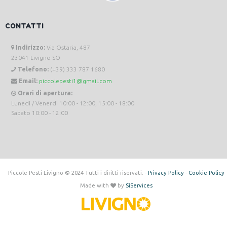
CONTATTI
Indirizzo:
Via Ostaria, 487
23041 Livigno SO
Telefono:
(+39) 333 787 1680
Email:
piccolepesti1@gmail.com
Orari di apertura:
Lunedì / Venerdi 10:00 - 12:00, 15:00 - 18:00
Sabato 10:00 - 12:00
Piccole Pesti Livigno © 2024 Tutti i diritti riservati. -
Privacy Policy
-
Cookie Policy
Made with
by
SìServices