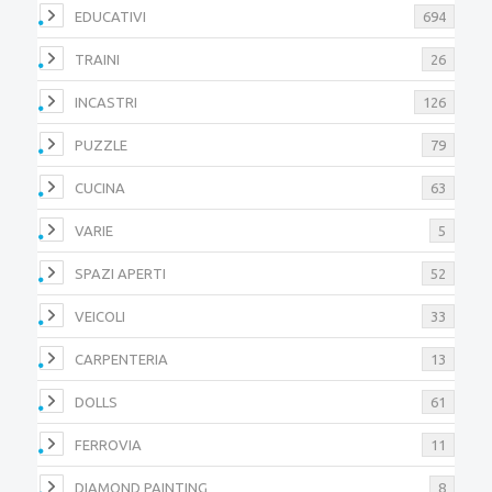
EDUCATIVI
694
TRAINI
26
INCASTRI
126
PUZZLE
79
CUCINA
63
VARIE
5
SPAZI APERTI
52
VEICOLI
33
CARPENTERIA
13
DOLLS
61
FERROVIA
11
DIAMOND PAINTING
8