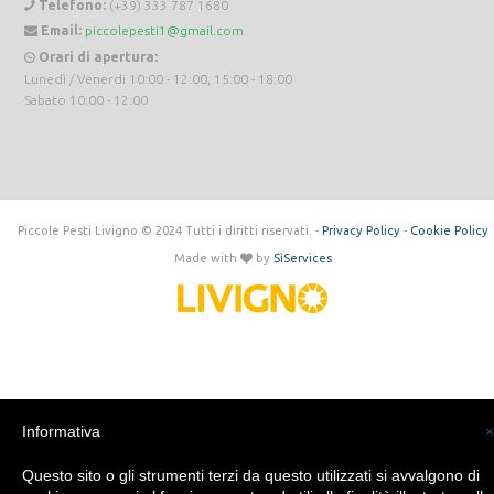
Telefono:
(+39) 333 787 1680
Email:
piccolepesti1@gmail.com
Orari di apertura:
Lunedì / Venerdi 10:00 - 12:00, 15:00 - 18:00
Sabato 10:00 - 12:00
Piccole Pesti Livigno © 2024 Tutti i diritti riservati. -
Privacy Policy
-
Cookie Policy
Made with
by
SìServices
Informativa
×
Questo sito o gli strumenti terzi da questo utilizzati si avvalgono di