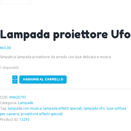
Lampada proiettore Ufo
€
65,00
Simpatica lampada-proiettore da arredo con luce delicata e musica
1 disponibili
Lampada
AGGIUNGI AL CARRELLO
proiettore
Ufo
quantità
COD:
MW20795
Categoria:
Lampade
Tag:
lampada con musica
,
lampada effetti speciali
,
lampada Ufo
,
luce soffusa
per camera
,
proiettore effetti speciali
Product ID:
15295