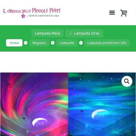
Lampada Mela
Lampada Orso
Home
Negozio
Lampade
Lampada proiettore Ufo