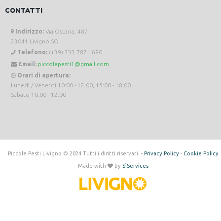
CONTATTI
Indirizzo:
Via Ostaria, 487
23041 Livigno SO
Telefono:
(+39) 333 787 1680
Email:
piccolepesti1@gmail.com
Orari di apertura:
Lunedì / Venerdi 10:00 - 12:00, 15:00 - 18:00
Sabato 10:00 - 12:00
Piccole Pesti Livigno © 2024 Tutti i diritti riservati. -
Privacy Policy
-
Cookie Policy
Made with
by
SìServices