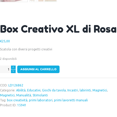
Box Creativo XL di Rosa
€
25,00
Scatola con diversi progetti creativi
2 disponibili
Box
AGGIUNGI AL CARRELLO
Creativo
XL
di
COD:
LD126862
Rosa
Categorie:
Abilità
,
Educativi
,
Giochi da tavola
,
Incastri
,
labirinti
,
Magnetici
,
quantità
Magnetici
,
Manualità
,
Stimolanti
Tag:
box creatività
,
primi laboratori
,
primi lavoretti manuali
Product ID:
15941