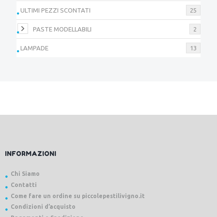
ULTIMI PEZZI SCONTATI
25
PASTE MODELLABILI
2
LAMPADE
13
INFORMAZIONI
Chi Siamo
Contatti
Come fare un ordine su piccolepestilivigno.it
Condizioni d’acquisto