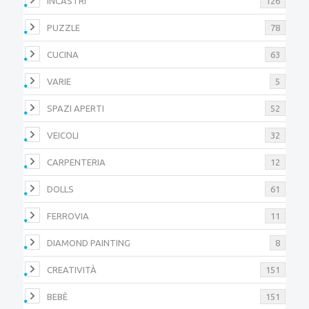
INCASTRI
126
PUZZLE
78
CUCINA
63
VARIE
5
SPAZI APERTI
52
VEICOLI
32
CARPENTERIA
12
DOLLS
61
FERROVIA
11
DIAMOND PAINTING
8
CREATIVITÀ
151
BEBÈ
151