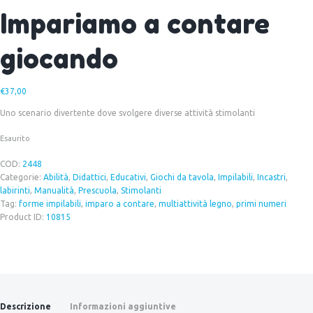
Impariamo a contare
giocando
€
37,00
Uno scenario divertente dove svolgere diverse attività stimolanti
Esaurito
COD:
2448
Categorie:
Abilità
,
Didattici
,
Educativi
,
Giochi da tavola
,
Impilabili
,
Incastri
,
labirinti
,
Manualità
,
Prescuola
,
Stimolanti
Tag:
forme impilabili
,
imparo a contare
,
multiattività legno
,
primi numeri
Product ID:
10815
Descrizione
Informazioni aggiuntive