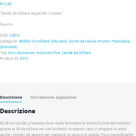
€
12,00
Tavole da infilare seguendo i numeri
Esaurito
COD:
34051
Categorie:
Abilità
,
Da infilare
,
Educativi
,
Giochi da tavola
,
Incastri
,
Manualità
,
Stimolanti
Tag:
lacci da inserire
,
motricità fine
,
tavole da infilare
Product ID:
8535
Descrizione
Informazioni aggiuntive
Descrizione
Kit di tre tavole a fantasia dove viene stimolata la motricità fine dei bambini
grazie ai fili da infilare nei vari buchetti. In questo caso ci vengono in aiuto
anche i numeri da seguire per eseguire un lavoro in regola. Poco ingombrante