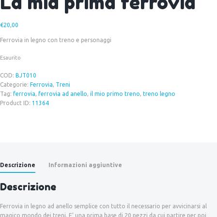
La mia prima ferrovia
€
20,00
Ferrovia in legno con treno e personaggi
Esaurito
COD:
BJT010
Categorie:
Ferrovia
,
Treni
Tag:
ferrovia
,
ferrovia ad anello
,
il mio primo treno
,
treno legno
Product ID:
11364
Descrizione
Informazioni aggiuntive
Descrizione
Ferrovia in legno ad anello semplice con tutto il necessario per avvicinarsi al
magico mondo dei treni. E’ una prima base di 20 pezzi da cui partire per poi