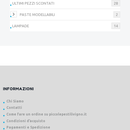
ULTIMI PEZZI SCONTATI
28
PASTE MODELLABILI
2
LAMPADE
14
INFORMAZIONI
Chi Siamo
Contatti
Come fare un ordine su piccolepestilivigno.it
Condizioni d’acquisto
Pagamenti e Spedizione