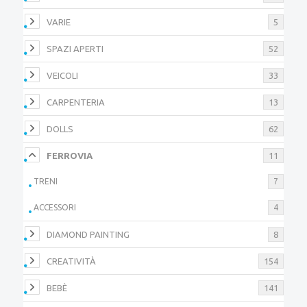
VARIE
5
SPAZI APERTI
52
VEICOLI
33
CARPENTERIA
13
DOLLS
62
FERROVIA
11
TRENI
7
ACCESSORI
4
DIAMOND PAINTING
8
CREATIVITÀ
154
BEBÈ
141