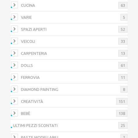
CUCINA
63
VARIE
5
SPAZI APERTI
52
VEICOLI
33
CARPENTERIA
13
DOLLS
61
FERROVIA
11
DIAMOND PAINTING
8
CREATIVITÀ
151
BEBÈ
138
ULTIMI PEZZI SCONTATI
25
PASTE MODELLABILI
2