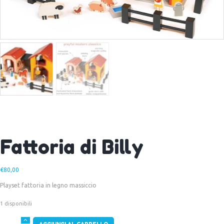
Fattoria di Billy
€
80,00
Playset fattoria in legno massiccio
1 disponibili
Fattoria
AGGIUNGI AL CARRELLO