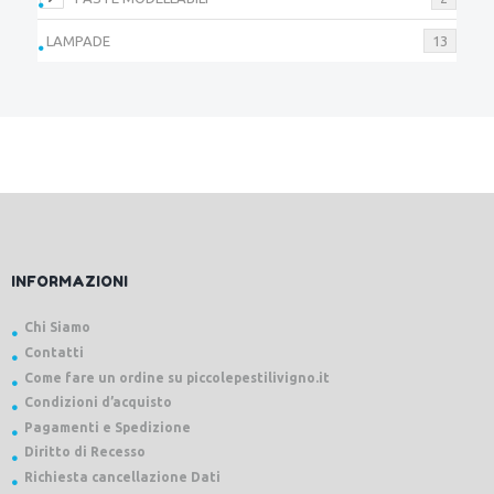
LAMPADE
13
INFORMAZIONI
Chi Siamo
Contatti
Come fare un ordine su piccolepestilivigno.it
Condizioni d’acquisto
Pagamenti e Spedizione
Diritto di Recesso
Richiesta cancellazione Dati