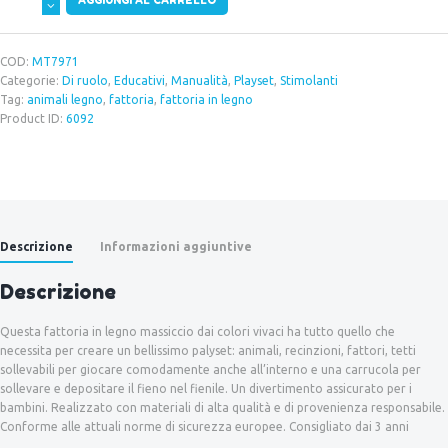
di
Billy
quantità
COD:
MT7971
Categorie:
Di ruolo
,
Educativi
,
Manualità
,
Playset
,
Stimolanti
Tag:
animali legno
,
fattoria
,
fattoria in legno
Product ID:
6092
Descrizione
Informazioni aggiuntive
Descrizione
Questa fattoria in legno massiccio dai colori vivaci ha tutto quello che
necessita per creare un bellissimo palyset: animali, recinzioni, fattori, tetti
sollevabili per giocare comodamente anche all’interno e una carrucola per
sollevare e depositare il fieno nel fienile. Un divertimento assicurato per i
bambini. Realizzato con materiali di alta qualità e di provenienza responsabile.
Conforme alle attuali norme di sicurezza europee. Consigliato dai 3 anni