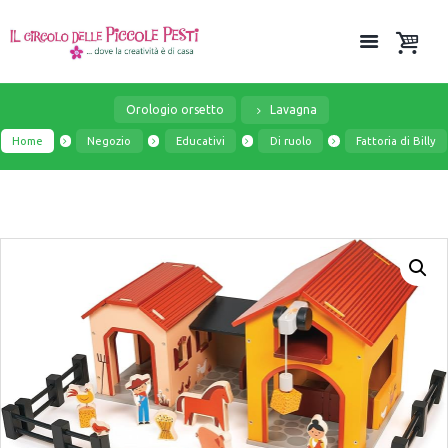
Orologio orsetto
Lavagna
Home
Negozio
Educativi
Di ruolo
Fattoria di Billy