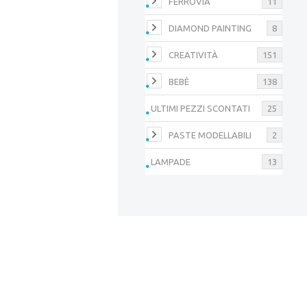
FERROVIA
11
DIAMOND PAINTING
8
CREATIVITÀ
151
BEBÈ
138
ULTIMI PEZZI SCONTATI
25
PASTE MODELLABILI
2
LAMPADE
13