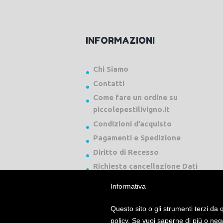
INFORMAZIONI
Chi Siamo
Contatti
Come fare un ordine su
piccolepestilivigno.it
Condizioni d’acquisto
Pagamenti e Spedizione
Diritto di Recesso
Richiesta cancellazione Dati
Informativa
Questo sito o gli strumenti terzi da q
policy. Se vuoi saperne di più o neg