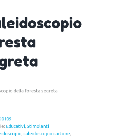
leidoscopio
resta
greta
scopio della foresta segreta
D0109
ie:
Educativi
,
Stimolanti
eidoscopio
,
caleidoscopio cartone
,