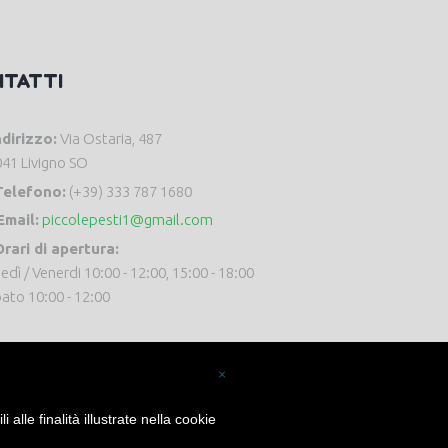
NTATTI
ndirizzo:
Via Ostaria, 487
41 Livigno SO
Telefono:
(+39) 333 787 1680
Email:
piccolepesti1@gmail.com
rari di apertura:
edì / Venerdi 10:00 - 12:00, 15:00 - 18:00
ato 10:00 - 12:00
×
alle finalità illustrate nella cookie