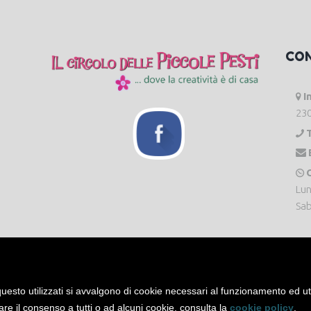
CO
I
230
O
Lun
Sab
uesto utilizzati si avvalgono di cookie necessari al funzionamento ed utili 
are il consenso a tutti o ad alcuni cookie, consulta la
cookie policy
.