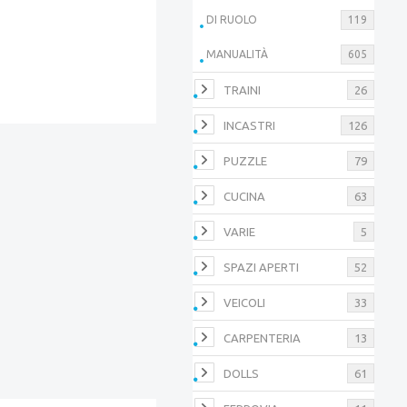
DI RUOLO
119
MANUALITÀ
605
TRAINI
26
INCASTRI
126
PUZZLE
79
CUCINA
63
VARIE
5
SPAZI APERTI
52
VEICOLI
33
CARPENTERIA
13
DOLLS
61