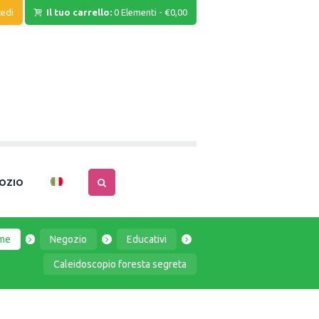
edi
Il tuo carrello:
0 Elementi
-
€0,00
OZIO
me
Negozio
Educativi
Caleidoscopio foresta segreta