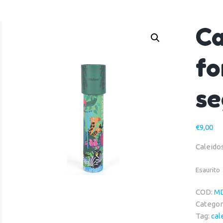
Ca
fo
se
€
9,00
Caleido
Esaurito
COD:
M
Categor
Tag:
cal