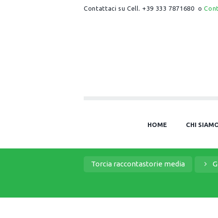
Contattaci su Cell. +39 333 7871680 o
Con
HOME
CHI SIAM
Torcia raccontastorie media
G