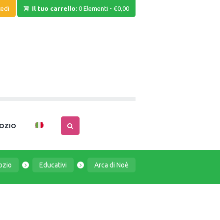
edi
Il tuo carrello:
0 Elementi
-
€0,00
OZIO
ozio
Educativi
Arca di Noè