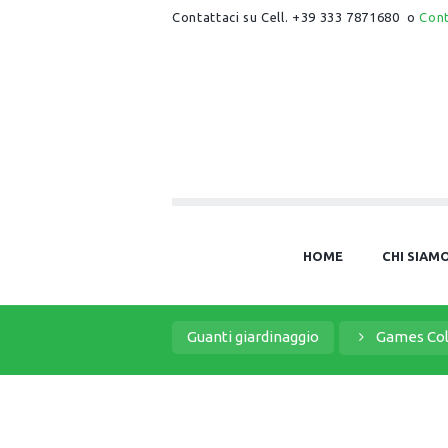
Contattaci su Cell. +39 333 7871680 o
Con
HOME
CHI SIAM
Guanti giardinaggio
Games Col