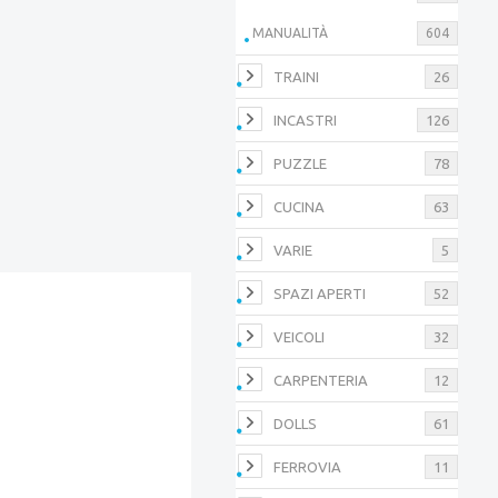
MANUALITÀ
604
TRAINI
26
INCASTRI
126
PUZZLE
78
CUCINA
63
VARIE
5
SPAZI APERTI
52
VEICOLI
32
CARPENTERIA
12
DOLLS
61
FERROVIA
11