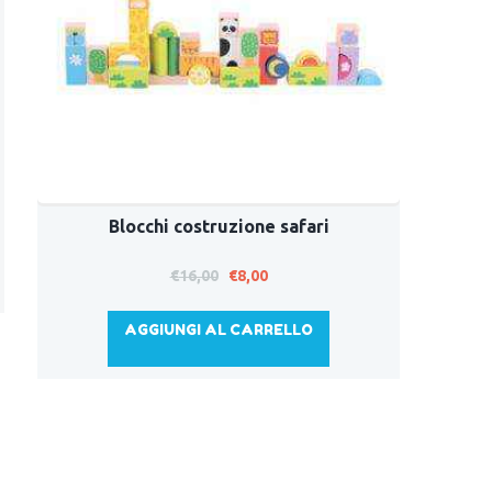
Blocchi costruzione safari
Il
Il
€
16,00
€
8,00
prezzo
prezzo
originale
attuale
AGGIUNGI AL CARRELLO
era:
è:
€16,00.
€8,00.