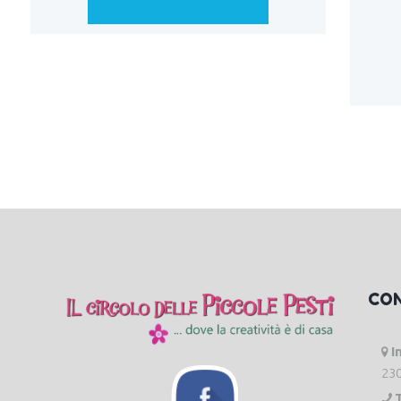
CO
I
230