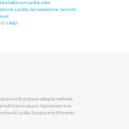
ta e balla con Lucilla
,
cubo
astorie
,
Lucilla
,
raccontastorie
,
racconti
bini
 ID:
14001
canzoni che portano allegria: melodie
per tutte le occasioni. Ogni brano è un
sitiva di Lucilla. Durata circa 30 minuti.