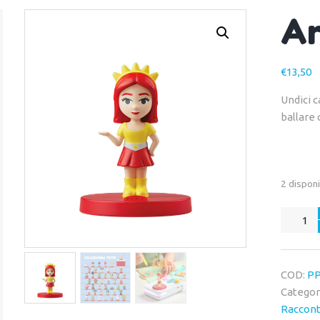
Ar
€
13,50
Undici c
ballare 
2 disponi
Arriva
Lucilla!
quantit
COD:
PP
Categor
Raccont