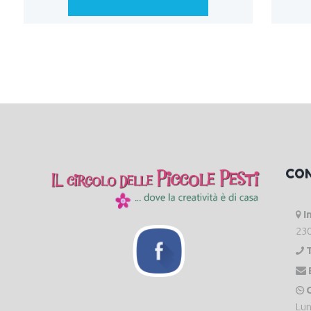
CO
I
230
O
Lun