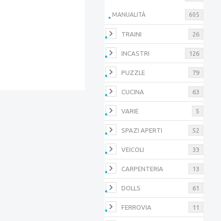
MANUALITÀ
605
TRAINI
26
INCASTRI
126
PUZZLE
79
CUCINA
63
VARIE
5
SPAZI APERTI
52
VEICOLI
33
CARPENTERIA
13
DOLLS
61
FERROVIA
11