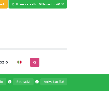
edi
Il tuo carrello:
0 Elementi
-
€0,00
OZIO
io
Educativi
Arriva Lucilla!