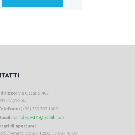
NTATTI
ndirizzo:
Via Ostaria, 487
41 Livigno SO
Telefono:
(+39) 333 787 1680
Email:
piccolepesti1@gmail.com
rari di apertura:
edì / Venerdi 10:00 - 12:00, 15:00 - 18:00