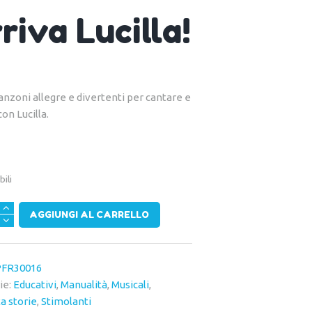
riva Lucilla!
anzoni allegre e divertenti per cantare e
con Lucilla.
bili
AGGIUNGI AL CARRELLO
à
FR30016
ie:
Educativi
,
Manualità
,
Musicali
,
a storie
,
Stimolanti