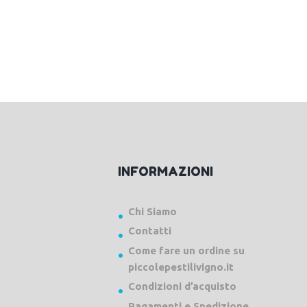
INFORMAZIONI
Chi Siamo
Contatti
Come fare un ordine su
piccolepestilivigno.it
Condizioni d’acquisto
Pagamenti e Spedizione