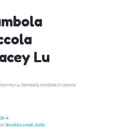
ambola
ccola
acey Lu
 Tammy Lu, bambola morbida in cotone
00-4
ie:
Bonikka small
,
Dolls