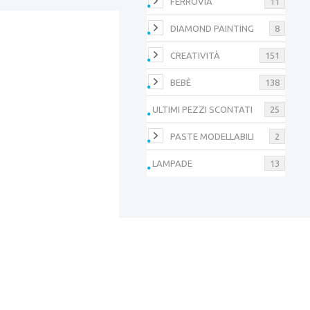
FERROVIA
11
DIAMOND PAINTING
8
CREATIVITÀ
151
BEBÈ
138
ULTIMI PEZZI SCONTATI
25
PASTE MODELLABILI
2
LAMPADE
13