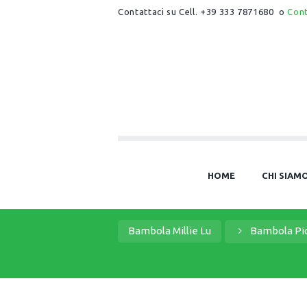
Contattaci su Cell. +39 333 7871680 o
Con
HOME
CHI SIAM
Bambola Millie Lu
Bambola Pi