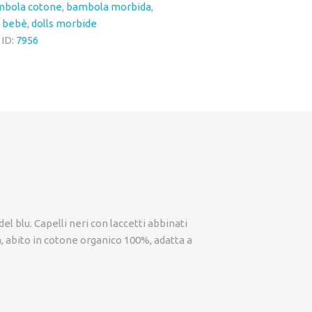
mbola cotone
,
bambola morbida
,
 bebè
,
dolls morbide
 ID:
7956
l blu. Capelli neri con laccetti abbinati
tà, abito in cotone organico 100%, adatta a