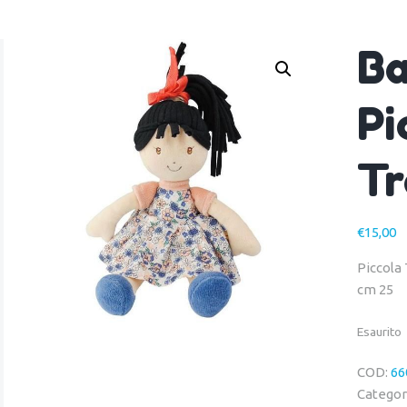
B
Pi
Tr
€
15,00
Piccola
cm 25
Esaurito
COD:
66
Categor