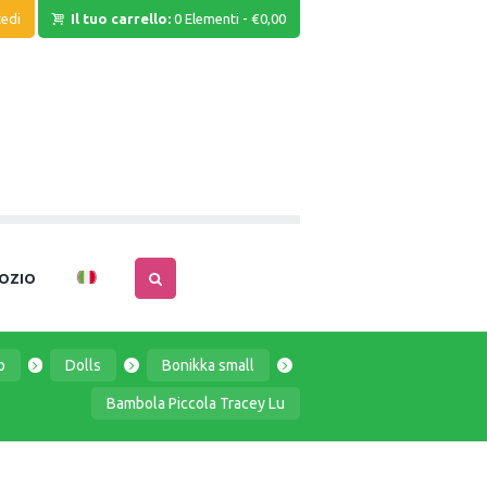
edi
Il tuo carrello:
0 Elementi
-
€0,00
OZIO
o
Dolls
Bonikka small
Bambola Piccola Tracey Lu