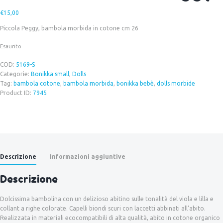
€
15,00
Piccola Peggy, bambola morbida in cotone cm 26
Esaurito
COD:
5169-S
Categorie:
Bonikka small
,
Dolls
Tag:
bambola cotone
,
bambola morbida
,
bonikka bebè
,
dolls morbide
Product ID:
7945
Descrizione
Informazioni aggiuntive
Descrizione
Dolcissima bambolina con un delizioso abitino sulle tonalità del viola e lilla e
collant a righe colorate. Capelli biondi scuri con laccetti abbinati all’abito.
Realizzata in materiali ecocompatibili di alta qualità, abito in cotone organico