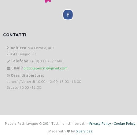
CONTATTI
Indirizzo:
Via Ostaria, 487
23041 Livigno SO
Telefono:
(+39) 333 787 1680
Email:
piccolepesti1@gmail.com
Orari di apertura:
Lunedì / Venerdi 10:00 - 12:00, 15:00 - 18:00
Sabato 10:00 - 12:00
Piccole Pesti Livigno © 2024 Tutti i diritti riservati. -
Privacy Policy
-
Cookie Policy
Made with
by
SìServices