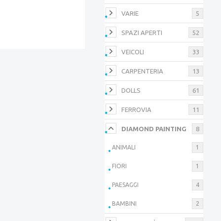
VARIE
5
SPAZI APERTI
52
VEICOLI
33
CARPENTERIA
13
DOLLS
61
FERROVIA
11
DIAMOND PAINTING
8
ANIMALI
1
FIORI
1
PAESAGGI
4
BAMBINI
2