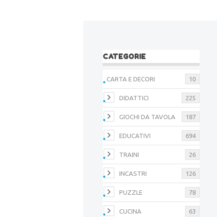
CATEGORIE
CARTA E DECORI
10
DIDATTICI
225
GIOCHI DA TAVOLA
187
EDUCATIVI
694
TRAINI
26
INCASTRI
126
PUZZLE
78
CUCINA
63