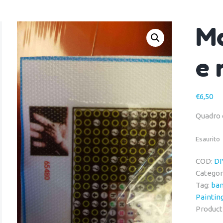
Ma
e 
€
6,50
Quadro 
Esaurito
COD:
DI
Categor
Tag:
bam
Paintin
Product