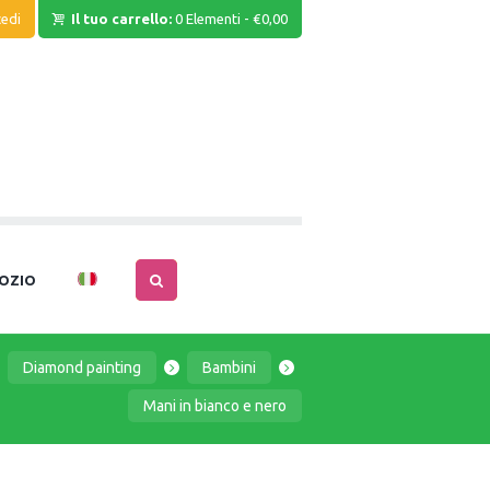
edi
Il tuo carrello:
0 Elementi
-
€0,00
OZIO
Diamond painting
Bambini
Mani in bianco e nero