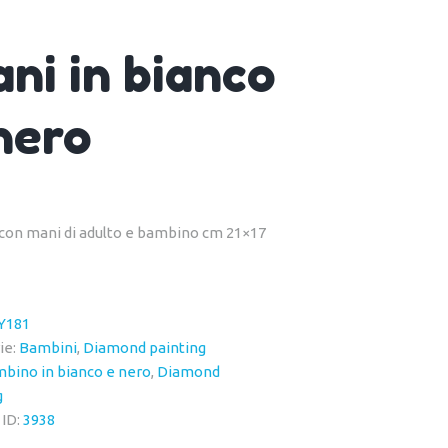
ni in bianco
nero
con mani di adulto e bambino cm 21×17
Y181
ie:
Bambini
,
Diamond painting
bino in bianco e nero
,
Diamond
g
 ID:
3938