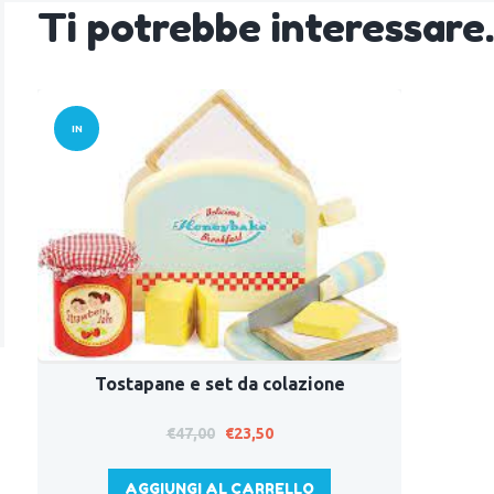
Ti potrebbe interessar
IN
OFFERT
A!
Tostapane e set da colazione
Il
Il
€
47,00
€
23,50
prezzo
prezzo
originale
attuale
AGGIUNGI AL CARRELLO