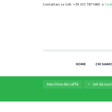
Contattaci su Cell. +39 333 7871680 o
Con
HOME
CHI SIAM
Macchina del caffè
Set da cuci