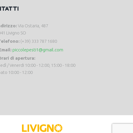
NTATTI
ndirizzo:
Via Ostaria, 487
41 Livigno SO
Telefono:
(+39) 333 787 1680
Email:
piccolepesti1@gmail.com
rari di apertura:
edì / Venerdi 10:00 - 12:00, 15:00 - 18:00
ato 10:00 - 12:00