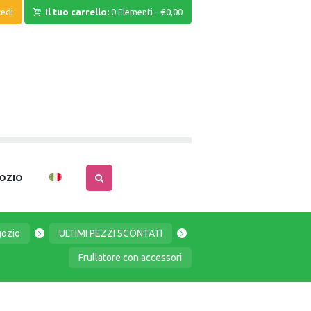
edi
Il tuo carrello:
0 Elementi
-
€0,00
OZIO
ozio
ULTIMI PEZZI SCONTATI
Frullatore con accessori