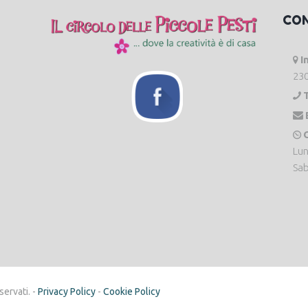
CO
I
230
O
Lun
Sab
servati. -
Privacy Policy
-
Cookie Policy