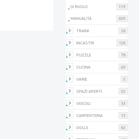
DI RUOLO
119
MANUALITÀ
609
TRAINI
26
INCASTRI
126
PUZZLE
79
CUCINA
63
VARIE
5
SPAZI APERTI
52
VEICOLI
33
CARPENTERIA
13
DOLLS
62