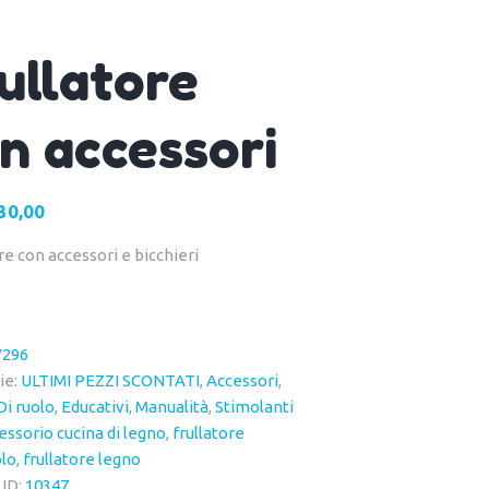
ullatore
n accessori
30,00
Il
rezzo
prezzo
re con accessori e bicchieri
iginale
attuale
a:
è:
0,00.
€30,00.
296
ie:
ULTIMI PEZZI SCONTATI
,
Accessori
,
Di ruolo
,
Educativi
,
Manualità
,
Stimolanti
essorio cucina di legno
,
frullatore
olo
,
frullatore legno
 ID:
10347