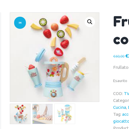
Fr
IN
co
OFFERT
A!
Il
€
€
60,00
p
Frullato
or
er
Esaurito
€6
COD:
TV
Categor
Cucina
,
Tag:
acc
giocatt
Product