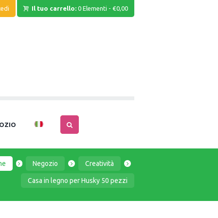
edi
Il tuo carrello:
0 Elementi
-
€0,00
OZIO
me
Negozio
Creatività
Casa in legno per Husky 50 pezzi