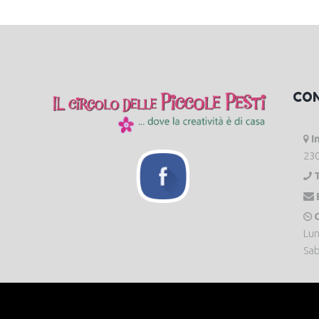
CO
I
230
O
Lun
Sab