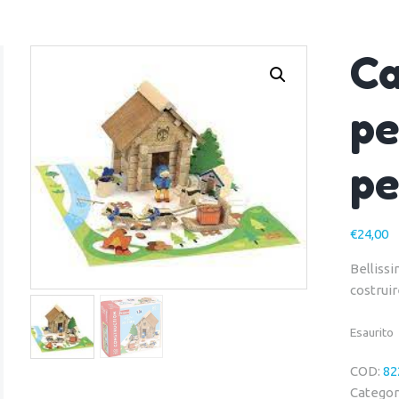
Ca
pe
pe
€
24,00
Belliss
costruir
Esaurito
COD:
82
Categor