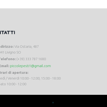
NTATTI
ndirizzo:
Via Ostaria, 487
41 Livigno SO
Telefono:
(+39) 333 787 1680
Email:
piccolepesti1@gmail.com
rari di apertura:
edì / Venerdi 10:00 - 12:00, 15:00 - 18:00
ato 10:00 - 12:00
×