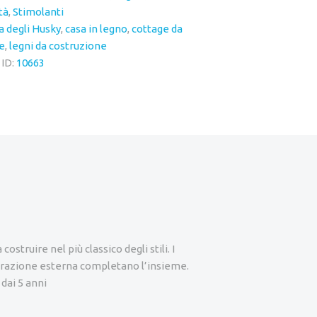
tà
,
Stimolanti
a degli Husky
,
casa in legno
,
cottage da
e
,
legni da costruzione
 ID:
10663
struire nel più classico degli stili. I
decorazione esterna completano l’insieme.
dai 5 anni