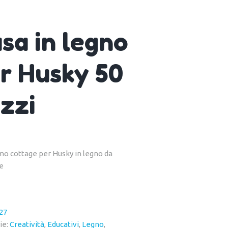
sa in legno
r Husky 50
zzi
imo cottage per Husky in legno da
e
27
ie:
Creatività
,
Educativi
,
Legno
,