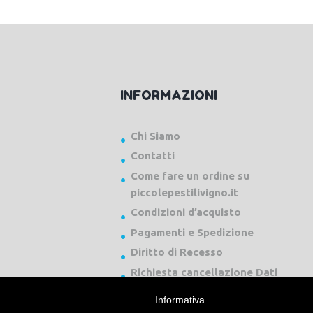
INFORMAZIONI
Chi Siamo
Contatti
Come fare un ordine su
piccolepestilivigno.it
Condizioni d’acquisto
Pagamenti e Spedizione
Diritto di Recesso
Richiesta cancellazione Dati
Informativa