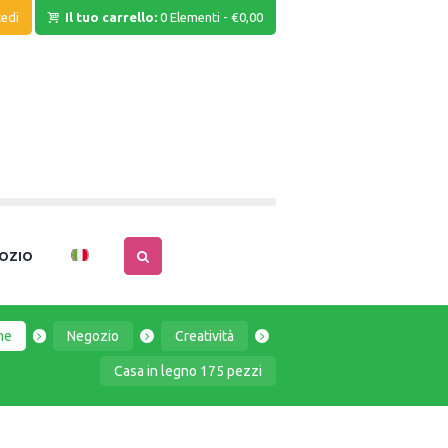
edi
Il tuo carrello:
0 Elementi
-
€0,00
OZIO
me
Negozio
Creatività
Casa in legno 175 pezzi