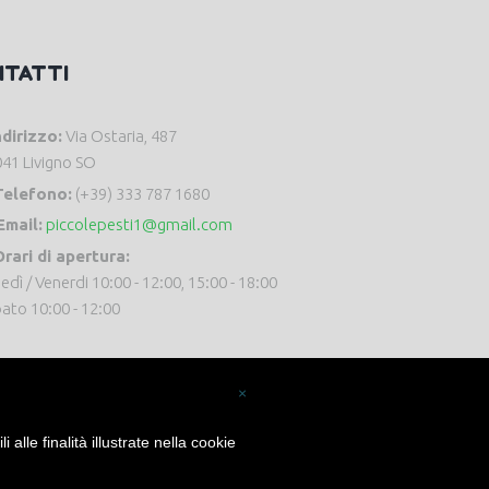
NTATTI
ndirizzo:
Via Ostaria, 487
41 Livigno SO
Telefono:
(+39) 333 787 1680
Email:
piccolepesti1@gmail.com
rari di apertura:
edì / Venerdi 10:00 - 12:00, 15:00 - 18:00
ato 10:00 - 12:00
×
alle finalità illustrate nella cookie