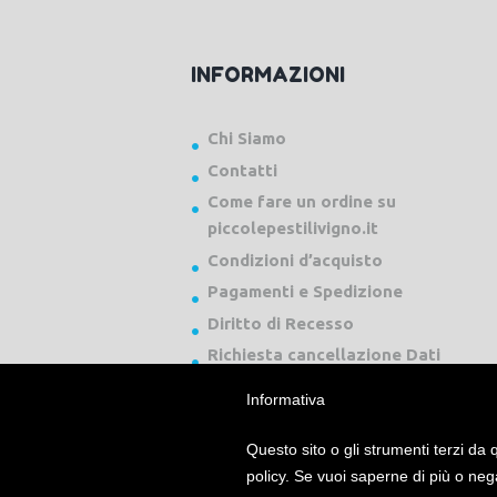
INFORMAZIONI
Chi Siamo
Contatti
Come fare un ordine su
piccolepestilivigno.it
Condizioni d’acquisto
Pagamenti e Spedizione
Diritto di Recesso
Richiesta cancellazione Dati
Informativa
Questo sito o gli strumenti terzi da q
policy. Se vuoi saperne di più o neg