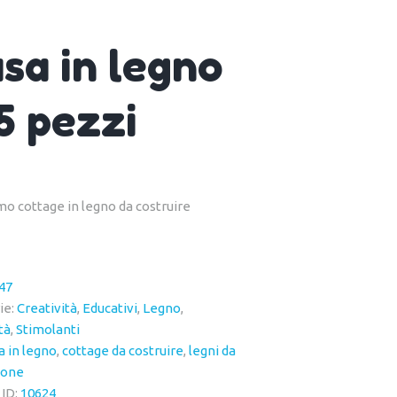
sa in legno
5 pezzi
mo cottage in legno da costruire
47
ie:
Creatività
,
Educativi
,
Legno
,
tà
,
Stimolanti
a in legno
,
cottage da costruire
,
legni da
ione
 ID:
10624