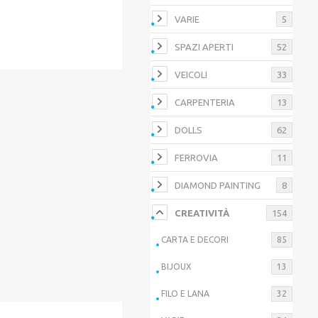
VARIE
5
SPAZI APERTI
52
VEICOLI
33
CARPENTERIA
13
DOLLS
62
FERROVIA
11
DIAMOND PAINTING
8
CREATIVITÀ
154
CARTA E DECORI
85
BIJOUX
13
FILO E LANA
32