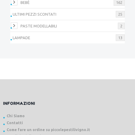
BEBÈ
162
ULTIMI PEZZI SCONTATI
25
PASTE MODELLABILI
2
LAMPADE
13
INFORMAZIONI
Chi Siamo
Contatti
Come fare un ordine su piccolepestilivigno.it