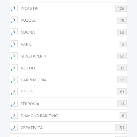
INCASTRI
126
PUZZLE
78
CUCINA
63
VARIE
5
SPAZI APERTI
52
VEICOLI
32
CARPENTERIA
12
DOLLS
61
FERROVIA
11
DIAMOND PAINTING
8
CREATIVITÀ
151