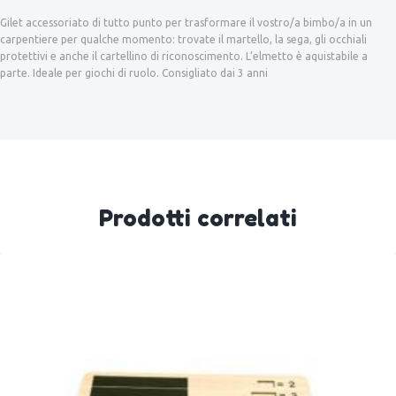
Gilet accessoriato di tutto punto per trasformare il vostro/a bimbo/a in un
carpentiere per qualche momento: trovate il martello, la sega, gli occhiali
protettivi e anche il cartellino di riconoscimento. L’elmetto è aquistabile a
parte. Ideale per giochi di ruolo. Consigliato dai 3 anni
Prodotti correlati