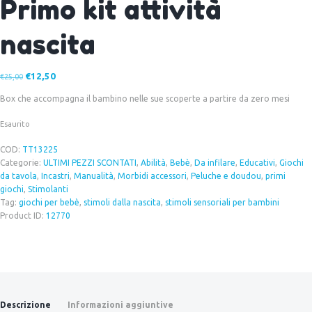
Primo kit attività
nascita
€
12,50
Il
Il
€
25,00
prezzo
prezzo
Box che accompagna il bambino nelle sue scoperte a partire da zero mesi
originale
attuale
era:
è:
Esaurito
€25,00.
€12,50.
COD:
TT13225
Categorie:
ULTIMI PEZZI SCONTATI
,
Abilità
,
Bebè
,
Da infilare
,
Educativi
,
Giochi
da tavola
,
Incastri
,
Manualità
,
Morbidi accessori
,
Peluche e doudou
,
primi
giochi
,
Stimolanti
Tag:
giochi per bebè
,
stimoli dalla nascita
,
stimoli sensoriali per bambini
Product ID:
12770
Descrizione
Informazioni aggiuntive