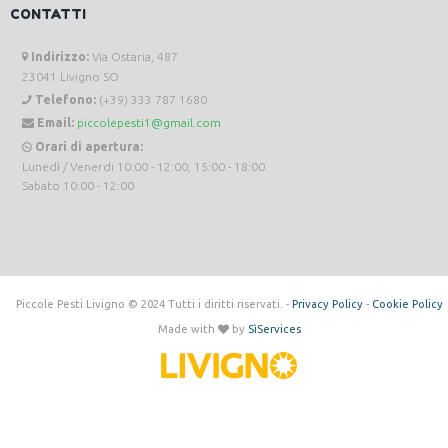
CONTATTI
Indirizzo:
Via Ostaria, 487
23041 Livigno SO
Telefono:
(+39) 333 787 1680
Email:
piccolepesti1@gmail.com
Orari di apertura:
Lunedì / Venerdi 10:00 - 12:00, 15:00 - 18:00
Sabato 10:00 - 12:00
Piccole Pesti Livigno © 2024 Tutti i diritti riservati. -
Privacy Policy
-
Cookie Policy
Made with
by
SìServices