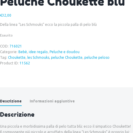
Peluche Choukette blù
€
32,00
Della linea “Les Schmouks” ecco la piccola palla di pelo blù
Esaurito
COD:
716021
Categorie:
Bebè
,
idee regalo
,
Peluche e doudou
Tag:
Choukette
,
les Schmouks
,
peluche Choukette
,
peluche peloso
Product ID:
11562
Descrizione
Informazioni aggiuntive
Descrizione
Una piccola e morbidissima palla di pelo tutta blù: ecco il simpatico Choukette!
Il componente più piccolo e arruffato della linea “Les Schmouks” è proprio lui: