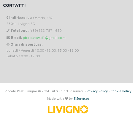
CONTATTI
Indirizzo:
Via Ostaria, 487
23041 Livigno SO
Telefono:
(+39) 333 787 1680
Email:
piccolepesti1@gmail.com
Orari di apertura:
Lunedì / Venerdi 10:00 - 12:00, 15:00 - 18:00
Sabato 10:00 - 12:00
Piccole Pesti Livigno © 2024 Tutti i diritti riservati. -
Privacy Policy
-
Cookie Policy
Made with
by
SìServices