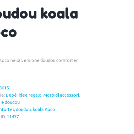
udou koala
oco
a Koco nella versione doudou comforter
8015
ie:
Bebè
,
idee regalo
,
Morbidi accessori
,
 e doudou
forter
,
doudou
,
koala Koco
 ID:
11477