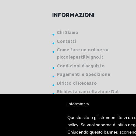
INFORMAZIONI
Chi Siamo
Contatti
Come fare un ordine su
piccolepestilivigno.it
Condizioni d’acquisto
Pagamenti e Spedizione
Diritto di Recesso
Richiesta cancellazione Dati
Informativa
Questo sito o gli strumenti terzi da q
policy. Se vuoi saperne di più o neg
Chiudendo questo banner, scorrendo
Piccole Pesti Livigno © 2024 Tutti i diritti ri