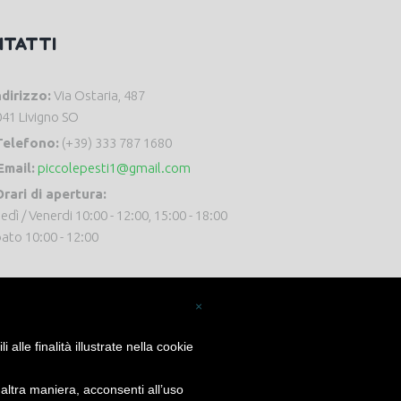
NTATTI
ndirizzo:
Via Ostaria, 487
41 Livigno SO
Telefono:
(+39) 333 787 1680
Email:
piccolepesti1@gmail.com
rari di apertura:
edì / Venerdi 10:00 - 12:00, 15:00 - 18:00
ato 10:00 - 12:00
×
alle finalità illustrate nella cookie
ltra maniera, acconsenti all’uso