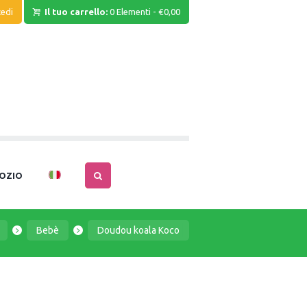
edi
Il tuo carrello:
0 Elementi
-
€0,00
OZIO
Bebè
Doudou koala Koco