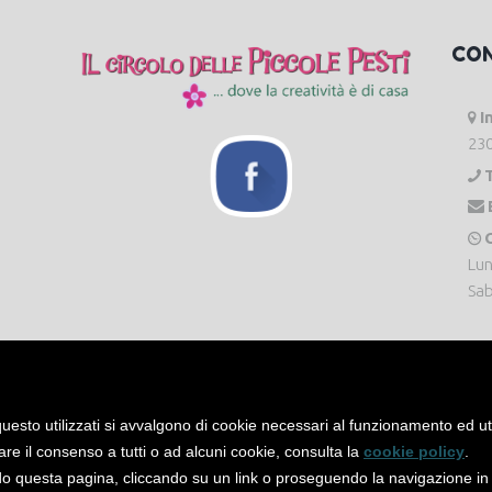
CO
I
230
O
Lun
Sab
uesto utilizzati si avvalgono di cookie necessari al funzionamento ed utili 
are il consenso a tutti o ad alcuni cookie, consulta la
cookie policy
.
 questa pagina, cliccando su un link o proseguendo la navigazione in a
servati. -
Privacy Policy
-
Cookie Policy