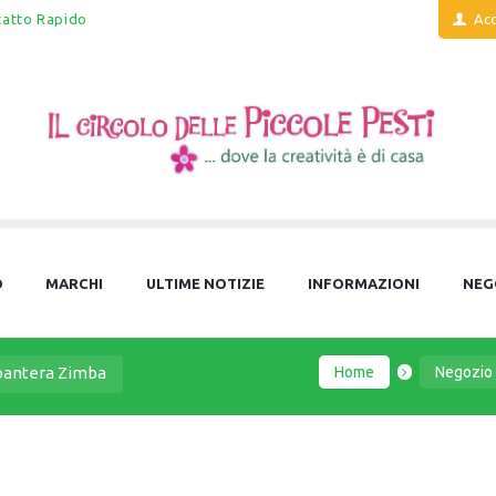
tatto Rapido
Acc
O
MARCHI
ULTIME NOTIZIE
INFORMAZIONI
NEG
Home
Negozio
pantera Zimba