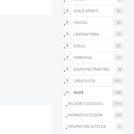
SPAZI APERTI
52
VEICOLI
33
CARPENTERIA
13
DOLLS
61
FERROVIA
11
DIAMOND PAINTING
8
CREATIVITÀ
151
BEBÈ
138
PELUCHE E DOUDOU
114
MORBIDI ACCESSORI
64
MISURATORI ALTEZZA
2