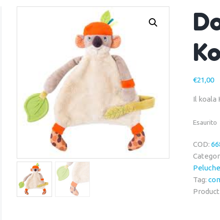
Do
K
€
21,00
Il koal
Esaurito
COD:
66
Categor
Peluche
Tag:
com
Product