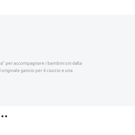
la” per accompagnare i bambini sin dalla
iginale gancio per il ciuccio e una
e…