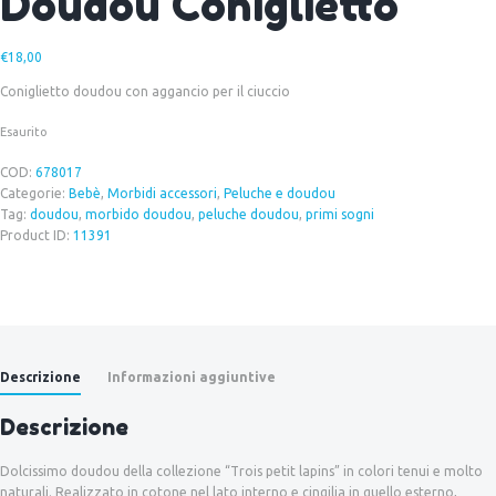
Doudou Coniglietto
€
18,00
Coniglietto doudou con aggancio per il ciuccio
Esaurito
COD:
678017
Categorie:
Bebè
,
Morbidi accessori
,
Peluche e doudou
Tag:
doudou
,
morbido doudou
,
peluche doudou
,
primi sogni
Product ID:
11391
Descrizione
Informazioni aggiuntive
Descrizione
Dolcissimo doudou della collezione “Trois petit lapins” in colori tenui e molto
naturali. Realizzato in cotone nel lato interno e cingilia in quello esterno,