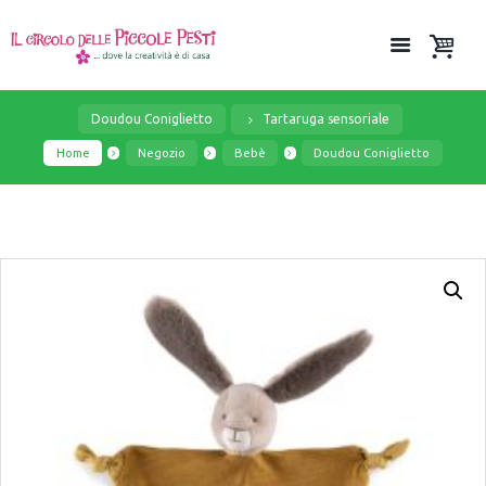
Doudou Coniglietto
Tartaruga sensoriale
Home
Negozio
Bebè
Doudou Coniglietto