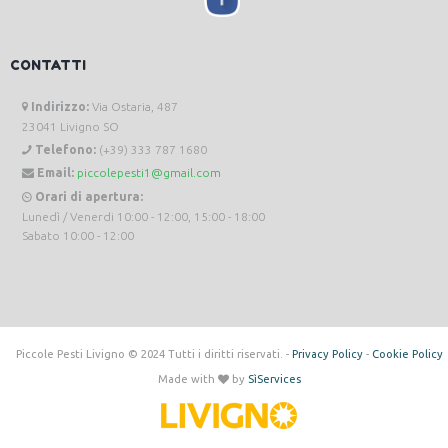
CONTATTI
Indirizzo:
Via Ostaria, 487
23041 Livigno SO
Telefono:
(+39) 333 787 1680
Email:
piccolepesti1@gmail.com
Orari di apertura:
Lunedì / Venerdi 10:00 - 12:00, 15:00 - 18:00
Sabato 10:00 - 12:00
Piccole Pesti Livigno © 2024 Tutti i diritti riservati. -
Privacy Policy
-
Cookie Policy
Made with
by
SìServices