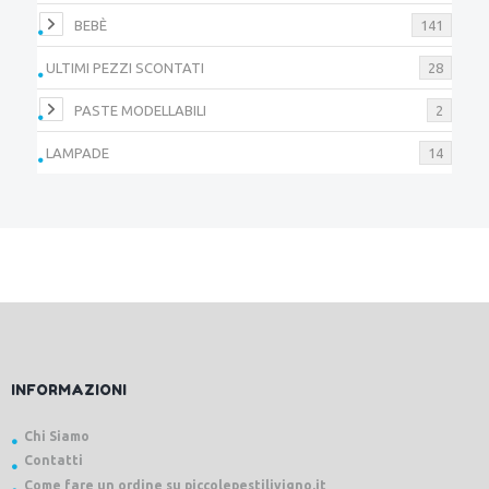
BEBÈ
141
ULTIMI PEZZI SCONTATI
28
PASTE MODELLABILI
2
LAMPADE
14
INFORMAZIONI
Chi Siamo
Contatti
Come fare un ordine su piccolepestilivigno.it