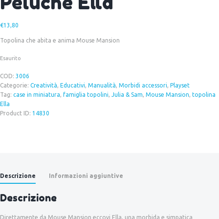
Peluche Ella
€
13,80
Topolina che abita e anima Mouse Mansion
Esaurito
COD:
3006
Categorie:
Creatività
,
Educativi
,
Manualità
,
Morbidi accessori
,
Playset
Tag:
case in miniatura
,
famiglia topolini
,
Julia & Sam
,
Mouse Mansion
,
topolina
Ella
Product ID:
14830
Descrizione
Informazioni aggiuntive
Descrizione
Direttamente da Mouse Mansion eccovi Ella, una morbida e simpatica