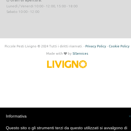
Orari di apertura:
Lunedì / Venerdi 10:00 - 12:00, 15:00 - 18:00
Sabato 10:00 - 12:00
Piccole Pesti Livigno © 2024 Tutti i diritti riservati. -
Privacy Policy
-
Cookie Policy
Made with
by
SìServices
Informativa
×
Questo sito o gli strumenti terzi da questo utilizzati si avvalgono di