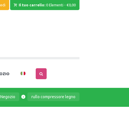
edi
Il tuo carrello:
0 Elementi
-
€0,00
OZIO
Negozio
rullo compressore legno