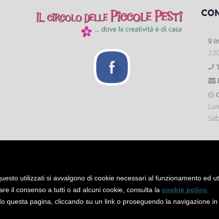
CO
I
230
O
Lun
Sab
uesto utilizzati si avvalgono di cookie necessari al funzionamento ed utili 
are il consenso a tutti o ad alcuni cookie, consulta la
cookie policy
.
 questa pagina, cliccando su un link o proseguendo la navigazione in a
servati. -
Privacy Policy
-
Cookie Policy