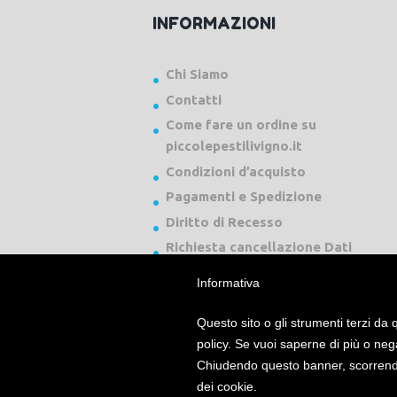
INFORMAZIONI
Chi Siamo
Contatti
Come fare un ordine su
piccolepestilivigno.it
Condizioni d’acquisto
Pagamenti e Spedizione
Diritto di Recesso
Richiesta cancellazione Dati
Informativa
Questo sito o gli strumenti terzi da q
policy. Se vuoi saperne di più o neg
Chiudendo questo banner, scorrendo
Piccole Pesti Livigno © 2024 Tutti i diritti ri
dei cookie.