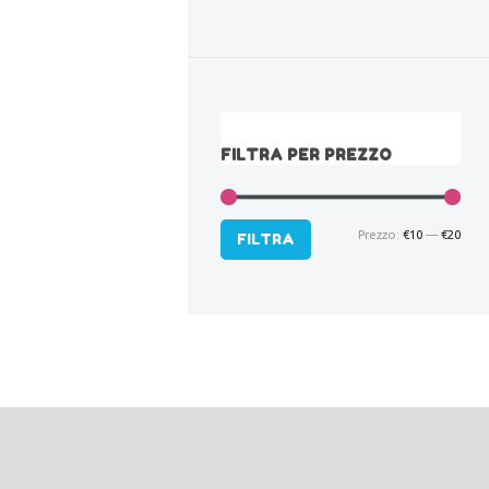
FILTRA PER PREZZO
Prezzo:
€10
—
€20
Pre
Pre
FILTRA
Min
Max