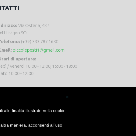
NTATTI
ndirizzo:
Via Ostaria, 487
41 Livigno SO
Telefono:
(+39) 333 787 1680
Email:
piccolepesti1@gmail.com
rari di apertura:
edì / Venerdi 10:00 - 12:00, 15:00 - 18:00
ato 10:00 - 12:00
×
alle finalità illustrate nella cookie
ltra maniera, acconsenti all’uso