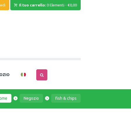
edi
Il tuo carrello:
0 Elementi
-
€0,00
OZIO
ome
Negozio
fish & chips