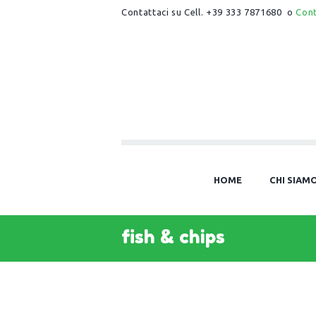
Contattaci su Cell. +39 333 7871680 o
Con
HOME
CHI SIAM
fish & chips