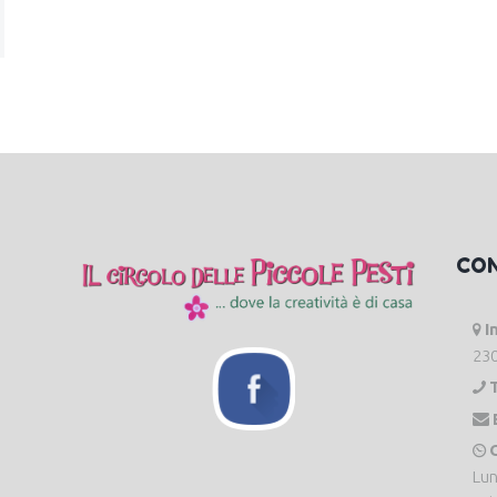
CO
I
230
O
Lun