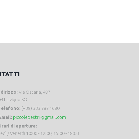
NTATTI
ndirizzo:
Via Ostaria, 487
41 Livigno SO
Telefono:
(+39) 333 787 1680
Email:
piccolepesti1@gmail.com
rari di apertura:
edì / Venerdi 10:00 - 12:00, 15:00 - 18:00