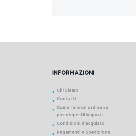
INFORMAZIONI
Chi Siamo
Contatti
Come fare un ordine su
piccolepestilivigno.it
Condizioni d’acquisto
Pagamenti e Spedizione