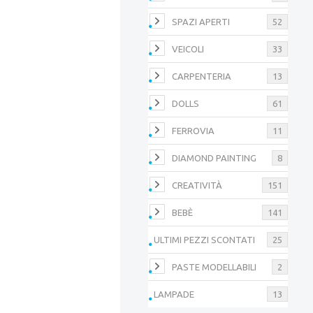
SPAZI APERTI
52
VEICOLI
33
CARPENTERIA
13
DOLLS
61
FERROVIA
11
DIAMOND PAINTING
8
CREATIVITÀ
151
BEBÈ
141
ULTIMI PEZZI SCONTATI
25
PASTE MODELLABILI
2
LAMPADE
13