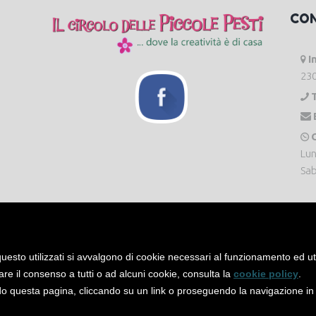
CO
I
230
O
Lun
Sab
uesto utilizzati si avvalgono di cookie necessari al funzionamento ed utili 
are il consenso a tutti o ad alcuni cookie, consulta la
cookie policy
.
 questa pagina, cliccando su un link o proseguendo la navigazione in a
servati. -
Privacy Policy
-
Cookie Policy