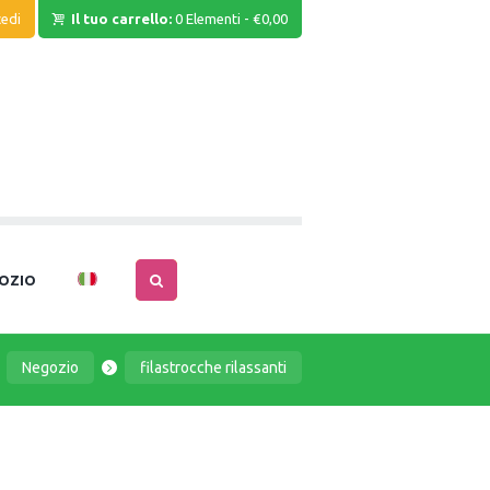
edi
Il tuo carrello:
0 Elementi
-
€0,00
OZIO
Negozio
filastrocche rilassanti