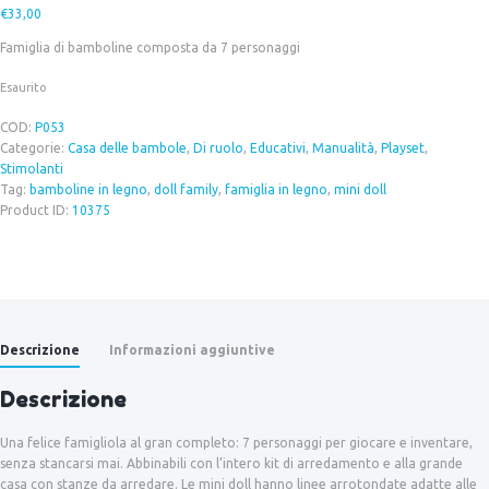
€
33,00
Famiglia di bamboline composta da 7 personaggi
Esaurito
COD:
P053
Categorie:
Casa delle bambole
,
Di ruolo
,
Educativi
,
Manualità
,
Playset
,
Stimolanti
Tag:
bamboline in legno
,
doll family
,
famiglia in legno
,
mini doll
Product ID:
10375
Descrizione
Informazioni aggiuntive
Descrizione
Una felice famigliola al gran completo: 7 personaggi per giocare e inventare,
senza stancarsi mai. Abbinabili con l’intero kit di arredamento e alla grande
casa con stanze da arredare. Le mini doll hanno linee arrotondate adatte alle