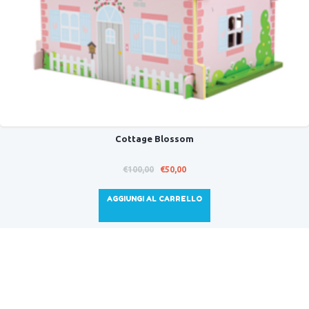
Cottage Blossom
Il
Il
€
100,00
€
50,00
prezzo
prezzo
originale
attuale
AGGIUNGI AL CARRELLO
era:
è:
€100,00.
€50,00.