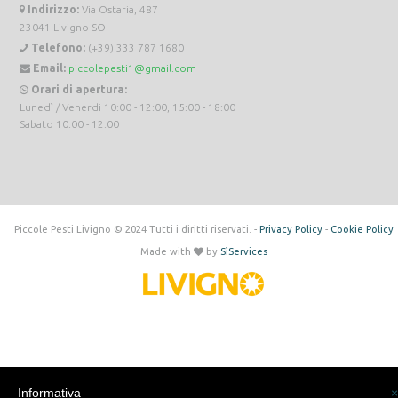
Indirizzo:
Via Ostaria, 487
23041 Livigno SO
Telefono:
(+39) 333 787 1680
Email:
piccolepesti1@gmail.com
Orari di apertura:
Lunedì / Venerdi 10:00 - 12:00, 15:00 - 18:00
Sabato 10:00 - 12:00
Piccole Pesti Livigno © 2024 Tutti i diritti riservati. -
Privacy Policy
-
Cookie Policy
Made with
by
SìServices
Informativa
×